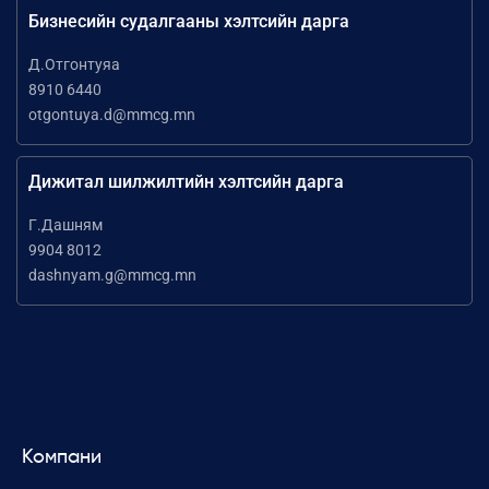
Бизнесийн судалгааны хэлтсийн дарга
Д.Отгонтуяа
8910 6440
otgontuya.d@mmcg.mn
Дижитал шилжилтийн хэлтсийн дарга
Г.Дашням
9904 8012
dashnyam.g@mmcg.mn
Компани