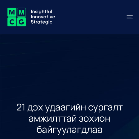
To
na
21 дэх удаагийн сургалт
амжилттай зохион
байгуулагдлаа