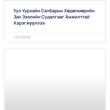
Уул Уурхайн Салбарын Хөдөлмөрийн
Зах Зээлийн Судалгааг Амжилттай
Хэрэгжүүллээ
12/11/2025