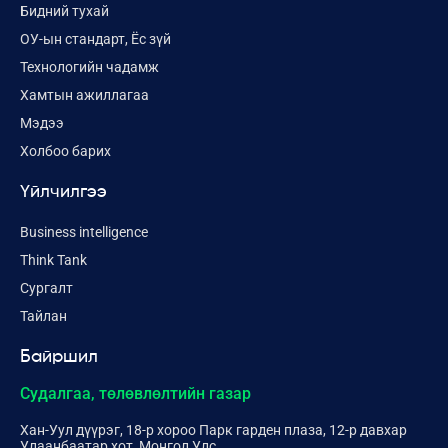
Бидний тухай
ОУ-ын стандарт, Ёс зүй
Технологийн чадамж
Хамтын ажиллагаа
Мэдээ
Холбоо барих
Үйлчилгээ
Business intelligence
Think Tank
Сургалт
Тайлан
Байршил
Судалгаа, төлөвлөлтийн газар
Хан-Уул дүүрэг, 18-р хороо Парк гарден плаза, 12-р давхар
Улаанбаатар хот, Монгол Улс