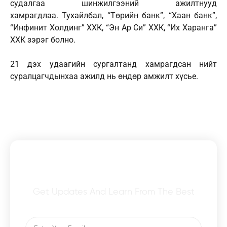
судалгаа шинжилгээний ажилтнууд
хамрагдлаа. Тухайлбал, “Төрийн банк”, “Хаан банк”,
“Инфинит Холдинг” ХХК, “Эн Ар Си” ХХК, “Их Харанга”
ХХК зэрэг болно.
21 дэх удаагийн сургалтанд хамрагдсан нийт
суралцагчдынхаа ажилд нь өндөр амжилт хүсье.
Subscribe To Our Newsletter
Get Updates And Learn From The Best