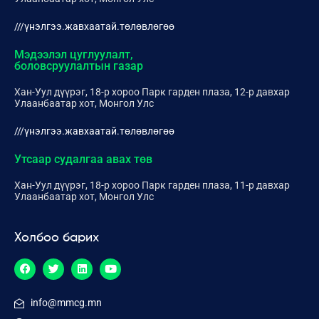
///үнэлгээ.жавхаатай.төлөвлөгөө
Мэдээлэл цуглуулалт,
боловсруулалтын газар
Хан-Уул дүүрэг, 18-р хороо Парк гарден плаза, 12-р давхар
Улаанбаатар хот, Монгол Улс
///үнэлгээ.жавхаатай.төлөвлөгөө
Утсаар судалгаа авах төв
Хан-Уул дүүрэг, 18-р хороо Парк гарден плаза, 11-р давхар
Улаанбаатар хот, Монгол Улс
Холбоо барих
info@mmcg.mn