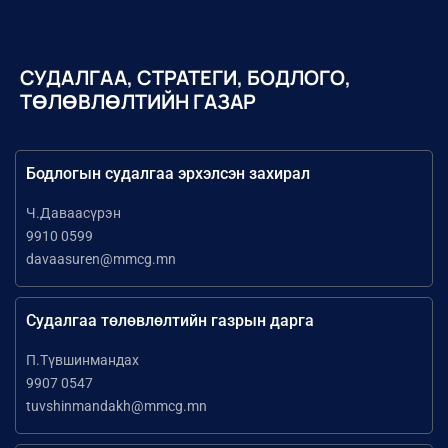
СУДАЛГАА, СТРАТЕГИ, БОДЛОГО,
ТӨЛӨВЛӨЛТИЙН ГАЗАР
Бодлогын судалгаа эрхэлсэн захирал
Ч.Даваасүрэн
9910 0599
davaasuren@mmcg.mn
Судалгаа төлөвлөлтийн газрын дарга
П.Түвшинмандах
9907 0547
tuvshinmandakh@mmcg.mn