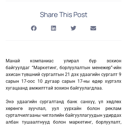
Share This Post
Манай компаниас улирал бүр зохион
байгуулдаг “Маркетинг, борлуулалтын менежер”-ийн
ахисан түвшний сургалтын 21 дэх удаагийн сургалт 9
сарын 17-оос 10 дугаар сарын 17-ны өдөр хүртэлх
хугацаанд амжилттай зохион байгуулагдлаа.
Энэ удаагийн сургалтанд банк санхүү, үл хөдлөх
хөрөнгө зуучлал, уул уурхайн болон реклам
сурталчилгааны чиглэлийн байгууллагуудын удирдах
албан тушаалтнууд болон маркетинг, борлуулалт,