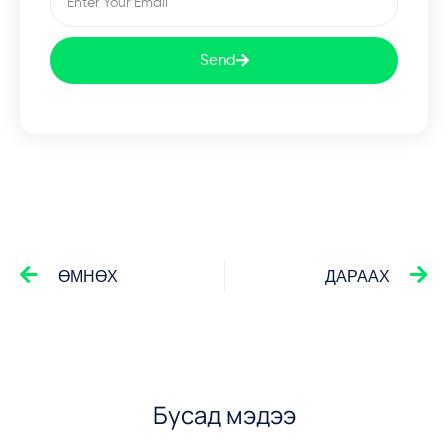
Send
ӨМНӨХ
ДАРААХ
Бусад мэдээ