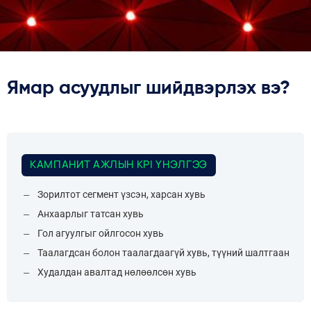
Ямар асуудлыг шийдвэрлэх вэ?
КАМПАНИТ АЖЛЫН KPI ҮНЭЛГЭЭ
Зорилтот сегмент үзсэн, харсан хувь
Анхаарлыг татсан хувь
Гол агуулгыг ойлгосон хувь
Таалагдсан болон таалагдаагүй хувь, түүний шалтгаан
Худалдан авалтад нөлөөлсөн хувь