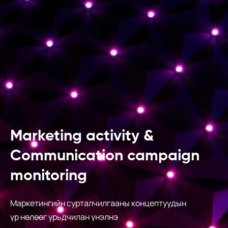
Marketing activity &
Communication campaign
monitoring
Маркетингийн сурталчилгааны концептуудын
үр нөлөөг урьдчилан үнэлнэ