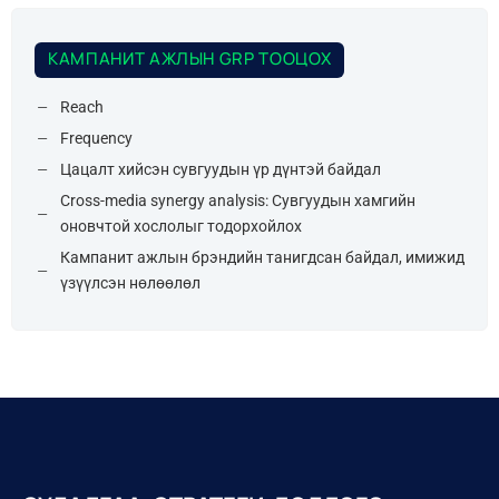
КАМПАНИТ АЖЛЫН GRP ТООЦОХ
Reach
Frequency
Цацалт хийсэн сувгуудын үр дүнтэй байдал
Сross-media synergy analysis: Сувгуудын хамгийн
оновчтой хослолыг тодорхойлох
Кампанит ажлын брэндийн танигдсан байдал, имижид
үзүүлсэн нөлөөлөл