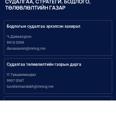
СУДАЛГАА, СТРАТЕГИ, БОДЛОГО,
ТӨЛӨВЛӨЛТИЙН ГАЗАР
Бодлогын судалгаа эрхэлсэн захирал
Ч.Даваасүрэн
9910 0599
davaasuren@mmcg.mn
Судалгаа төлөвлөлтийн газрын дарга
П.Түвшинмандах
9907 0547
tuvshinmandakh@mmcg.mn
Бизнесийн судалгааны хэлтсийн дарга
Д.Отгонтуяа