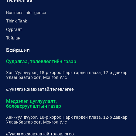
Үйлчилгээ
Business intelligence
Think Tank
Сургалт
Тайлан
Байршил
Судалгаа, төлөвлөлтийн газар
Хан-Уул дүүрэг, 18-р хороо Парк гарден плаза, 12-р давхар
Улаанбаатар хот, Монгол Улс
///үнэлгээ.жавхаатай.төлөвлөгөө
Мэдээлэл цуглуулалт,
боловсруулалтын газар
Хан-Уул дүүрэг, 18-р хороо Парк гарден плаза, 12-р давхар
Улаанбаатар хот, Монгол Улс
///үнэлгээ.жавхаатай.төлөвлөгөө