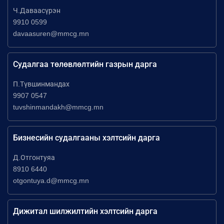
Ч.Даваасүрэн
9910 0599
davaasuren@mmcg.mn
Судалгаа төлөвлөлтийн газрын дарга
П.Түвшинмандах
9907 0547
tuvshinmandakh@mmcg.mn
Бизнесийн судалгааны хэлтсийн дарга
Д.Отгонтуяа
8910 6440
otgontuya.d@mmcg.mn
Дижитал шилжилтийн хэлтсийн дарга