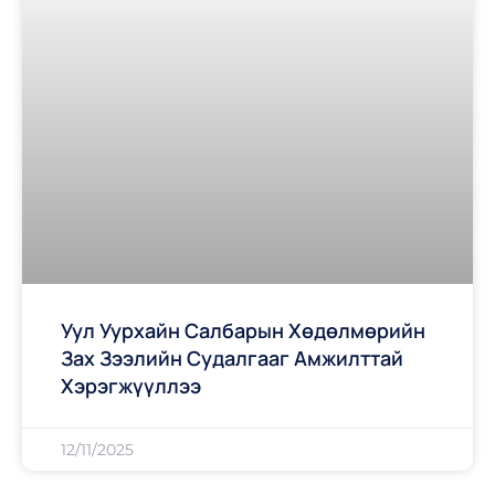
Уул Уурхайн Салбарын Хөдөлмөрийн
Зах Зээлийн Судалгааг Амжилттай
Хэрэгжүүллээ
12/11/2025