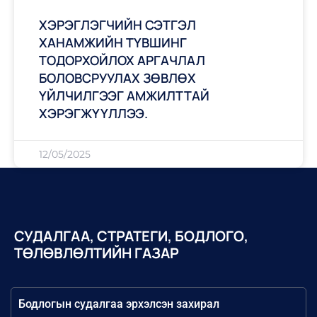
ХЭРЭГЛЭГЧИЙН СЭТГЭЛ
ХАНАМЖИЙН ТҮВШИНГ
ТОДОРХОЙЛОХ АРГАЧЛАЛ
БОЛОВСРУУЛАХ ЗӨВЛӨХ
ҮЙЛЧИЛГЭЭГ АМЖИЛТТАЙ
ХЭРЭГЖҮҮЛЛЭЭ.
12/05/2025
СУДАЛГАА, СТРАТЕГИ, БОДЛОГО,
ТӨЛӨВЛӨЛТИЙН ГАЗАР
Бодлогын судалгаа эрхэлсэн захирал