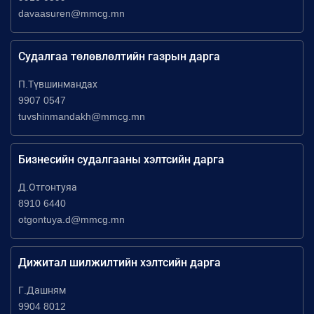
davaasuren@mmcg.mn
Судалгаа төлөвлөлтийн газрын дарга
П.Түвшинмандах
9907 0547
tuvshinmandakh@mmcg.mn
Бизнесийн судалгааны хэлтсийн дарга
Д.Отгонтуяа
8910 6440
otgontuya.d@mmcg.mn
Дижитал шилжилтийн хэлтсийн дарга
Г.Дашням
9904 8012