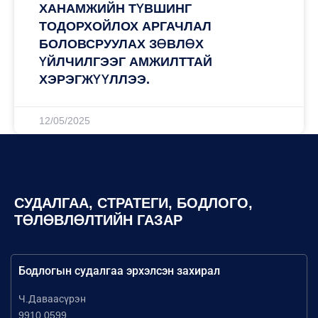
ХАНАМЖИЙН ТҮВШИНГ
ТОДОРХОЙЛОХ АРГАЧЛАЛ
БОЛОВСРУУЛАХ ЗӨВЛӨХ
ҮЙЛЧИЛГЭЭГ АМЖИЛТТАЙ
ХЭРЭГЖҮҮЛЛЭЭ.
12/05/2025
СУДАЛГАА, СТРАТЕГИ, БОДЛОГО,
ТӨЛӨВЛӨЛТИЙН ГАЗАР
Бодлогын судалгаа эрхэлсэн захирал
Ч.Даваасүрэн
9910 0599