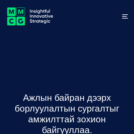
To
na
Ажлын байран дээрх
борлуулалтын сургалтыг
амжилттай зохион
байгууллаа.