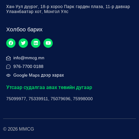
Хан-Уул дүүрэг, 18-р хороо Парк гарден плаза, 11-р давхар
Улаанбаатар хот, Монгол Улс
Холбоо барих
info@mmcg.mn
976-7700 0188
Google Maps дээр харах
Утсаар судалгаа авах төвийн дугаар
75099977, 75339911, 75079696, 75998000
© 2026 MMCG