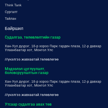
Think Tank
Сургалт
Тайлан
Байршил
Судалгаа, төлөвлөлтийн газар
Хан-Уул дүүрэг, 18-р хороо Парк гарден плаза, 12-р давхар
Улаанбаатар хот, Монгол Улс
///үнэлгээ.жавхаатай.төлөвлөгөө
Мэдээлэл цуглуулалт,
боловсруулалтын газар
Хан-Уул дүүрэг, 18-р хороо Парк гарден плаза, 12-р давхар
Улаанбаатар хот, Монгол Улс
///үнэлгээ.жавхаатай.төлөвлөгөө
Утсаар судалгаа авах төв