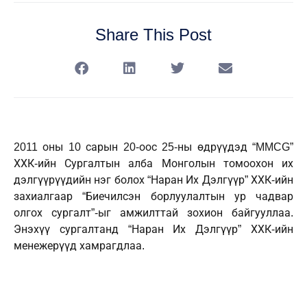
Share This Post
2011 оны 10 сарын 20-оос 25-ны өдрүүдэд “MMCG”
ХХК-ийн Сургалтын алба Монголын томоохон их
дэлгүүрүүдийн нэг болох “Наран Их Дэлгүүр” ХХК-ийн
захиалгаар “Биечилсэн борлуулалтын ур чадвар
олгох сургалт”-ыг амжилттай зохион байгууллаа.
Энэхүү сургалтанд “Наран Их Дэлгүүр” ХХК-ийн
менежерүүд хамрагдлаа.