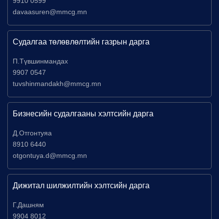
9910 0599
davaasuren@mmcg.mn
Судалгаа төлөвлөлтийн газрын дарга
П.Түвшинмандах
9907 0547
tuvshinmandakh@mmcg.mn
Бизнесийн судалгааны хэлтсийн дарга
Д.Отгонтуяа
8910 6440
otgontuya.d@mmcg.mn
Дижитал шилжилтийн хэлтсийн дарга
Г.Дашням
9904 8012