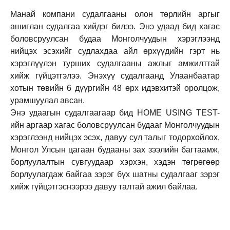
Манай компани судалгааны олон төрлийн аргыг
ашиглан судалгаа хийдэг билээ. Энэ удаад бид хагас
боловсруулсан будаа Монголчуудын хэрэглээнд
нийцэх эсэхийг судлахдаа айл өрхүүдийн гэрт нь
хэрэглүүлэн турших судалгааны ажлыг амжилттай
хийж гүйцэтгэлээ. Энэхүү судалгаанд Улаанбаатар
хотын төвийн 6 дүүргийн 48 өрх идэвхитэй оролцож,
урамшуулал авсан.
Энэ удаагын судалгаагаар бид HOME USING TEST-
ийн аргаар хагас боловсруулсан будааг Монголчуудын
хэрэглээнд нийцэх эсэх, давуу сул талыг тодорхойлох,
Монгол Улсын цагаан будааны зах зээлийн багтаамж,
борлуулалтын сувгуудаар хэрхэн, хэдэн төгрөгөөр
борлуулагдаж байгаа зэрэг бүх шатны судалгааг зэрэг
хийж гүйцэтгэснээрээ давуу талтай ажил байлаа.