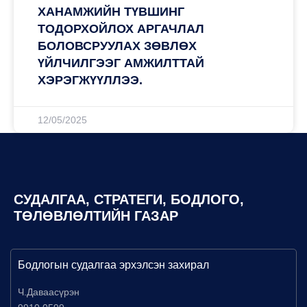
ХАНАМЖИЙН ТҮВШИНГ
ТОДОРХОЙЛОХ АРГАЧЛАЛ
БОЛОВСРУУЛАХ ЗӨВЛӨХ
ҮЙЛЧИЛГЭЭГ АМЖИЛТТАЙ
ХЭРЭГЖҮҮЛЛЭЭ.
12/05/2025
СУДАЛГАА, СТРАТЕГИ, БОДЛОГО,
ТӨЛӨВЛӨЛТИЙН ГАЗАР
Бодлогын судалгаа эрхэлсэн захирал
Ч.Даваасүрэн