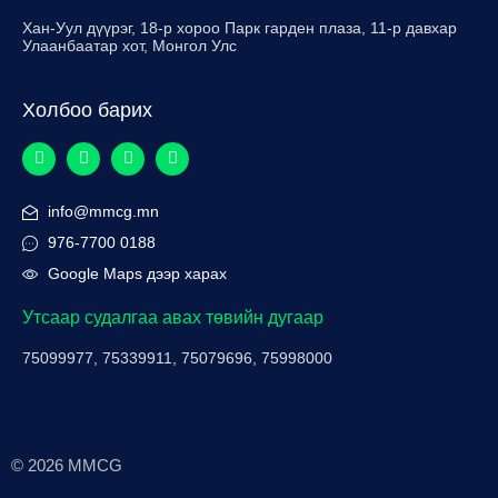
Хан-Уул дүүрэг, 18-р хороо Парк гарден плаза, 11-р давхар
Улаанбаатар хот, Монгол Улс
Холбоо барих
info@mmcg.mn
976-7700 0188
Google Maps дээр харах
Утсаар судалгаа авах төвийн дугаар
75099977, 75339911, 75079696, 75998000
© 2026 MMCG