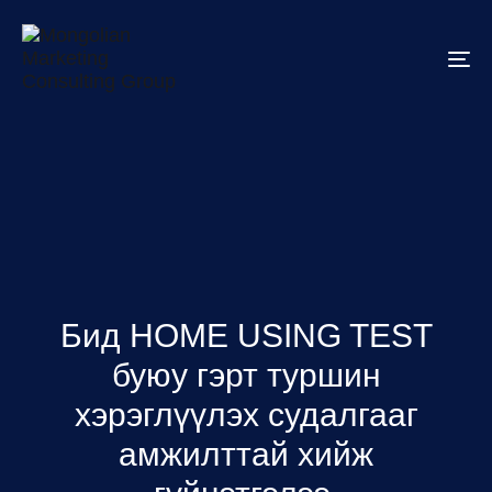
To
na
Бид HOME USING TEST
буюу гэрт туршин
хэрэглүүлэх судалгааг
амжилттай хийж