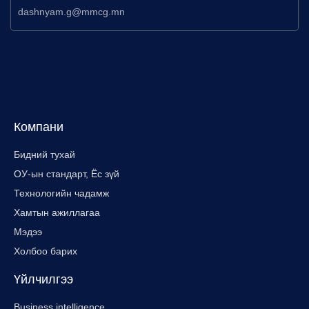
dashnyam.g@mmcg.mn
Компани
Бидний тухай
ОУ-ын стандарт, Ёс зүй
Технологийн чадамж
Хамтын ажиллагаа
Мэдээ
Холбоо барих
Үйлчилгээ
Business intelligence