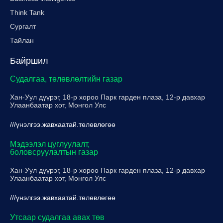
Think Tank
Сургалт
Тайлан
Байршил
Судалгаа, төлөвлөлтийн газар
Хан-Уул дүүрэг, 18-р хороо Парк гарден плаза, 12-р давхар
Улаанбаатар хот, Монгол Улс
///үнэлгээ.жавхаатай.төлөвлөгөө
Мэдээлэл цуглуулалт,
боловсруулалтын газар
Хан-Уул дүүрэг, 18-р хороо Парк гарден плаза, 12-р давхар
Улаанбаатар хот, Монгол Улс
///үнэлгээ.жавхаатай.төлөвлөгөө
Утсаар судалгаа авах төв