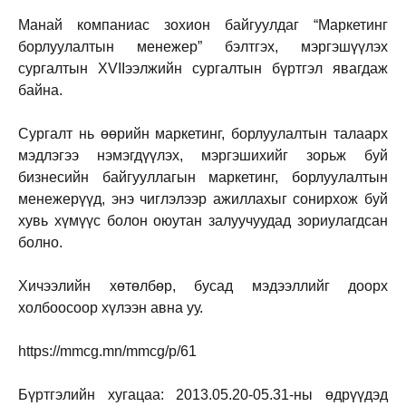
Манай компаниас зохион байгуулдаг “Маркетинг
борлуулалтын менежер” бэлтгэх, мэргэшүүлэх
сургалтын XVIIээлжийн сургалтын бүртгэл явагдаж
байна.
Сургалт нь өөрийн маркетинг, борлуулалтын талаарх
мэдлэгээ нэмэгдүүлэх, мэргэшихийг зорьж буй
бизнесийн байгууллагын маркетинг, борлуулалтын
менежерүүд, энэ чиглэлээр ажиллахыг сонирхож буй
хувь хүмүүс болон оюутан залуучуудад зориулагдсан
болно.
Хичээлийн хөтөлбөр, бусад мэдээллийг доорх
холбоосоор хүлээн авна уу.
https://mmcg.mn/mmcg/p/61
Бүртгэлийн хугацаа: 2013.05.20-05.31-ны өдрүүдэд