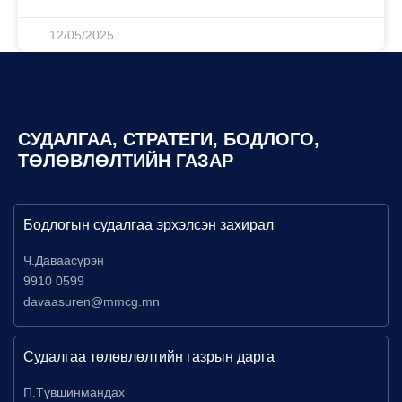
12/05/2025
СУДАЛГАА, СТРАТЕГИ, БОДЛОГО,
ТӨЛӨВЛӨЛТИЙН ГАЗАР
Бодлогын судалгаа эрхэлсэн захирал
Ч.Даваасүрэн
9910 0599
davaasuren@mmcg.mn
Судалгаа төлөвлөлтийн газрын дарга
П.Түвшинмандах