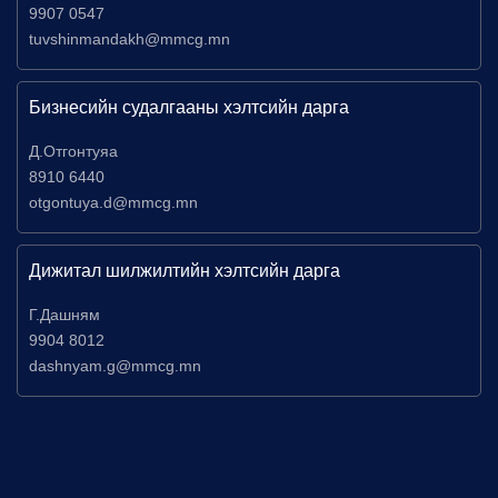
9907 0547
tuvshinmandakh@mmcg.mn
Бизнесийн судалгааны хэлтсийн дарга
Д.Отгонтуяа
8910 6440
otgontuya.d@mmcg.mn
Дижитал шилжилтийн хэлтсийн дарга
Г.Дашням
9904 8012
dashnyam.g@mmcg.mn