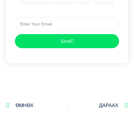
Get Updates And Learn From The Best
Send
ӨМНӨХ
ДАРААХ