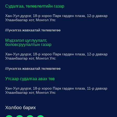
Судалгаа, төлөвлөлтийн газар
Хан-Уул дүүрэг, 18-р хороо Парк гарден плаза, 12-р давхар
Улаанбаатар хот, Монгол Улс
///үнэлгээ.жавхаатай.төлөвлөгөө
Мэдээлэл цуглуулалт,
боловсруулалтын газар
Хан-Уул дүүрэг, 18-р хороо Парк гарден плаза, 12-р давхар
Улаанбаатар хот, Монгол Улс
///үнэлгээ.жавхаатай.төлөвлөгөө
Утсаар судалгаа авах төв
Хан-Уул дүүрэг, 18-р хороо Парк гарден плаза, 11-р давхар
Улаанбаатар хот, Монгол Улс
Холбоо барих