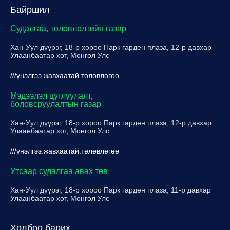
Байршил
Судалгаа, төлөвлөлтийн газар
Хан-Уул дүүрэг, 18-р хороо Парк гарден плаза, 12-р давхар
Улаанбаатар хот, Монгол Улс
///үнэлгээ.жавхаатай.төлөвлөгөө
Мэдээлэл цуглуулалт,
боловсруулалтын газар
Хан-Уул дүүрэг, 18-р хороо Парк гарден плаза, 12-р давхар
Улаанбаатар хот, Монгол Улс
///үнэлгээ.жавхаатай.төлөвлөгөө
Утсаар судалгаа авах төв
Хан-Уул дүүрэг, 18-р хороо Парк гарден плаза, 11-р давхар
Улаанбаатар хот, Монгол Улс
Холбоо барих