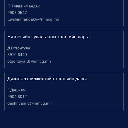
П.Түвшинмандах
9907 0547
tuvshinmandakh@mmcg.mn
Бизнесийн судалгааны хэлтсийн дарга
Д.Отгонтуяа
8910 6440
otgontuya.d@mmcg.mn
Дижитал шилжилтийн хэлтсийн дарга
Г.Дашням
9904 8012
dashnyam.g@mmcg.mn