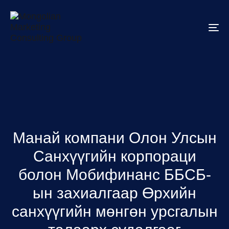
To
na
Манай компани Олон Улсын
Санхүүгийн корпораци
болон Мобифинанс ББСБ-
ын захиалгаар Өрхийн
санхүүгийн мөнгөн урсгалын