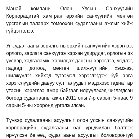
Манай компани Олон Улсын Санхүүгийн
Корпорацитай хамтран өрхийн санхүүгийн мөнгөн
урсгалын талаарх томоохон судалгааны ажлыг хийж
гүйцэтгэлээ.
Уг судалгааны зорилго нь өрхийн санхүүгийн хэрэглээ,
орлого, зарлага санхүүгээ хэрхэн удирддаг, орлогын эх
үүсвэр, хадгаламж, харилцах дансны хэрэглээ, мэдлэг,
гадаад дотоод мөнгөн шилжүүлгийн хэмжээ,
шилжүүлэг хийхэд түгээмэл хэрэглэгдэж буй арга
хэрэгслүүдийн давуу сул талуудыг мэдэхээс гадна гар
утасны хэрэглээ ямар байгааг илрүүлэхэд чиглэгдсэн
бөгөөд судалгааны ажил 2011 оны 7-р сарын 5-наас 9
сарын 5-ны хооронд үргэлжилсэн.
Түүвэр судалгааны асуулгыг олон улсын санхүүгийн
корпорацийн судалгааны баг урьдчилан бэлтгэж
ирүүлсэн бөгөөд судалгааны асуулгыг боловсронгуй