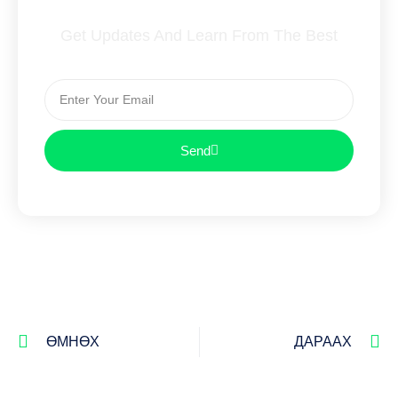
Subscribe To Our Newsletter
Get Updates And Learn From The Best
Send
ӨМНӨХ
ДАРААХ