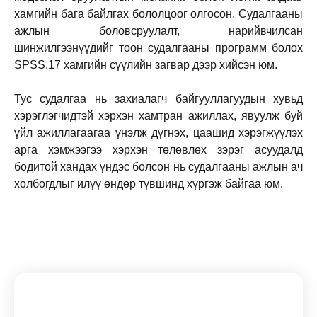
хамгийн бага байлгах бололцоог олгосон. Судалгааны
ажлын боловсруулалт, нарийвчилсан
шинжилгээнүүдийг тоон судалгааны программ болох
SPSS.17 хамгийн сүүлийн загвар дээр хийсэн юм.
Тус судалгаа нь захиалагч байгууллагуудын хувьд
хэрэглэгчидтэй хэрхэн хамтран ажиллах, явуулж буй
үйл ажиллагаагаа үнэлж дүгнэх, цаашид хэрэгжүүлэх
арга хэмжээгээ хэрхэн төлөвлөх зэрэг асуудалд
бодитой хандах үндэс болсон нь судалгааны ажлын ач
холбогдлыг илүү өндөр түвшинд хүргэж байгаа юм.