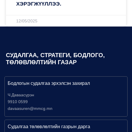
ХЭРЭГЖҮҮЛЛЭЭ.
12/05/2025
СУДАЛГАА, СТРАТЕГИ, БОДЛОГО,
ТӨЛӨВЛӨЛТИЙН ГАЗАР
Бодлогын судалгаа эрхэлсэн захирал
Ч.Даваасүрэн
9910 0599
davaasuren@mmcg.mn
Судалгаа төлөвлөлтийн газрын дарга