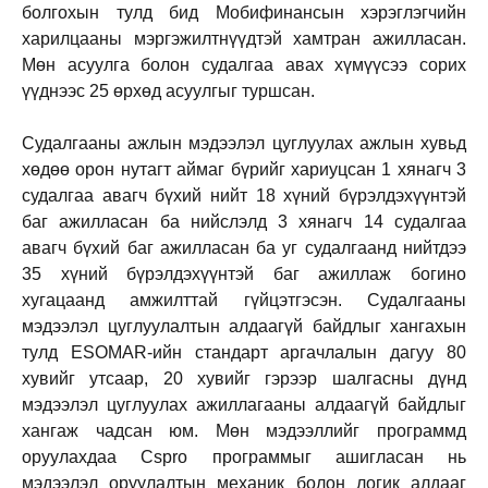
болгохын тулд бид Мобифинансын хэрэглэгчийн
харилцааны мэргэжилтнүүдтэй хамтран ажилласан.
Мөн асуулга болон судалгаа авах хүмүүсээ сорих
үүднээс 25 өрхөд асуулгыг туршсан.
Судалгааны ажлын мэдээлэл цуглуулах ажлын хувьд
хөдөө орон нутагт аймаг бүрийг хариуцсан 1 хянагч 3
судалгаа авагч бүхий нийт 18 хүний бүрэлдэхүүнтэй
баг ажилласан ба нийслэлд 3 хянагч 14 судалгаа
авагч бүхий баг ажилласан ба уг судалгаанд нийтдээ
35 хүний бүрэлдэхүүнтэй баг ажиллаж богино
хугацаанд амжилттай гүйцэтгэсэн. Судалгааны
мэдээлэл цуглуулалтын алдаагүй байдлыг хангахын
тулд ESOMAR-ийн стандарт аргачлалын дагуу 80
хувийг утсаар, 20 хувийг гэрээр шалгасны дүнд
мэдээлэл цуглуулах ажиллагааны алдаагүй байдлыг
хангаж чадсан юм. Мөн мэдээллийг программд
оруулахдаа Cspro программыг ашигласан нь
мэдээлэл оруулалтын механик болон логик алдааг