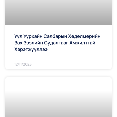
Уул Уурхайн Салбарын Хөдөлмөрийн
Зах Зээлийн Судалгааг Амжилттай
Хэрэгжүүллээ
12/11/2025