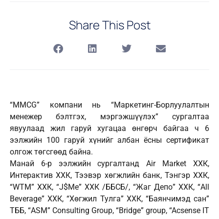
Share This Post
“MMCG” компани нь “Маркетинг-Борлуулалтын
менежер бэлтгэх, мэргэжшүүлэх” сургалтаа
явуулаад жил гаруй хугацаа өнгөрч байгаа ч 6
ээлжийн 100 гаруй хүнийг албан ёсны сертификат
олгож төгсгөөд байна.
Манай 6-р ээлжийн сургалтанд Air Market ХХК,
Интерактив ХХК, Тээвэр хөгжлийн банк, Тэнгэр ХХК,
“WTM” ХХК, “J$Me” ХХК /ББСБ/, “Жаг Депо” ХХК, “All
Beverage” ХХК, “Хөгжил Тулга” ХХК, “Баянчимэд сан”
ТББ, “ASM” Consulting Group, “Bridge” group, “Acsense IT