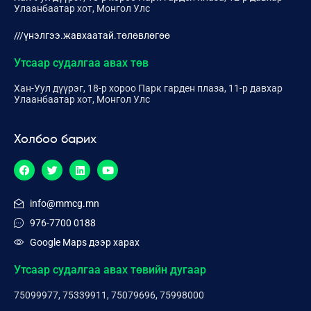
Улаанбаатар хот, Монгол Улс
///үнэлгээ.жавхаатай.төлөвлөгөө
Утсаар судалгаа авах төв
Хан-Уул дүүрэг, 18-р хороо Парк гарден плаза, 11-р давхар
Улаанбаатар хот, Монгол Улс
Холбоо барих
info@mmcg.mn
976-7700 0188
Google Maps дээр харах
Утсаар судалгаа авах төвийн дугаар
75099977, 75339911, 75079696, 75998000