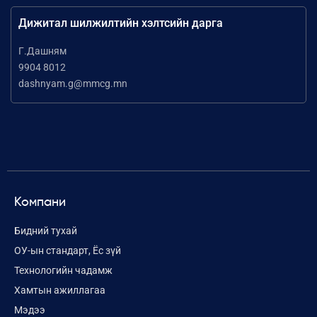
Дижитал шилжилтийн хэлтсийн дарга
Г.Дашням
9904 8012
dashnyam.g@mmcg.mn
Компани
Бидний тухай
ОУ-ын стандарт, Ёс зүй
Технологийн чадамж
Хамтын ажиллагаа
Мэдээ