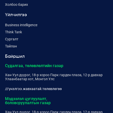
Холбоо барих
Үйлчилгээ
Business intelligence
Think Tank
Сургалт
Тайлан
Байршил
Судалгаа, төлөвлөлтийн газар
Хан-Уул дүүрэг, 18-р хороо Парк гарден плаза, 12-р давхар
Улаанбаатар хот, Монгол Улс
///үнэлгээ.жавхаатай.төлөвлөгөө
Мэдээлэл цуглуулалт,
боловсруулалтын газар
Хан-Уул дүүрэг, 18-р хороо Парк гарден плаза, 12-р давхар