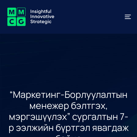
To
na
“Маркетинг-Борлуулалтын
менежер бэлтгэх,
мэргэшүүлэх” сургалтын 7-
р ээлжийн бүртгэл явагдаж