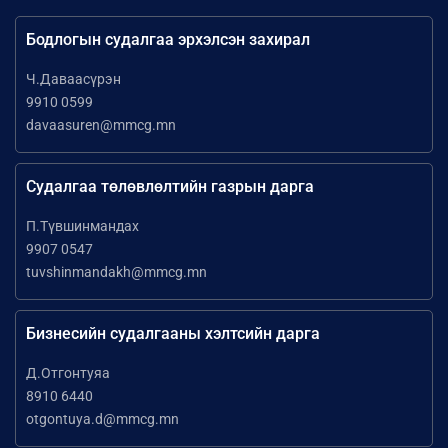
Бодлогын судалгаа эрхэлсэн захирал
Ч.Даваасүрэн
9910 0599
davaasuren@mmcg.mn
Судалгаа төлөвлөлтийн газрын дарга
П.Түвшинмандах
9907 0547
tuvshinmandakh@mmcg.mn
Бизнесийн судалгааны хэлтсийн дарга
Д.Отгонтуяа
8910 6440
otgontuya.d@mmcg.mn