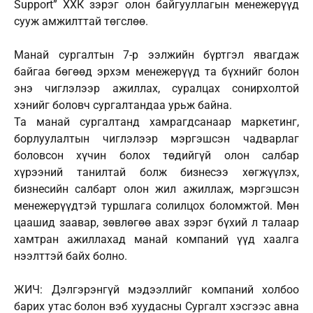
Support” ХХК зэрэг олон байгууллагын менежерүүд
сууж амжилттай төгслөө.
Манай сургалтын 7-р ээлжийн бүртгэл явагдаж
байгаа бөгөөд эрхэм менежерүүд та бүхнийг болон
энэ чиглэлээр ажиллах, суралцах сонирхолтой
хэнийг боловч сургалтандаа урьж байна.
Та манай сургалтанд хамрагдсанаар маркетинг,
борлуулалтын чиглэлээр мэргэшсэн чадварлаг
боловсон хүчин болох төдийгүй олон салбар
хүрээний танилтай болж бизнесээ хөгжүүлэх,
бизнесийн салбарт олон жил ажиллаж, мэргэшсэн
менежерүүдтэй туршлага солилцох боломжтой. Мөн
цаашид заавар, зөвлөгөө авах зэрэг бүхий л талаар
хамтран ажиллахад манай компаний үүд хаалга
нээлттэй байх болно.
ЖИЧ: Дэлгэрэнгүй мэдээллийг компаний холбоо
барих утас болон вэб хуудасны Сургалт хэсгээс авна