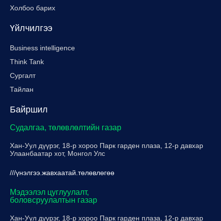
Холбоо барих
Үйлчилгээ
Business intelligence
Think Tank
Сургалт
Тайлан
Байршил
Судалгаа, төлөвлөлтийн газар
Хан-Уул дүүрэг, 18-р хороо Парк гарден плаза, 12-р давхар
Улаанбаатар хот, Монгол Улс
///үнэлгээ.жавхаатай.төлөвлөгөө
Мэдээлэл цуглуулалт,
боловсруулалтын газар
Хан-Уул дүүрэг, 18-р хороо Парк гарден плаза, 12-р давхар