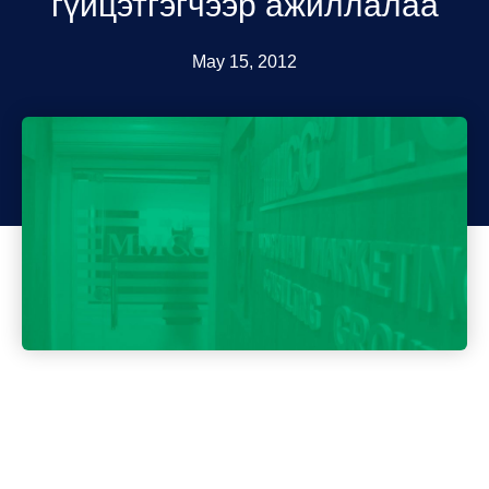
гүйцэтгэгчээр ажиллалаа
May 15, 2012