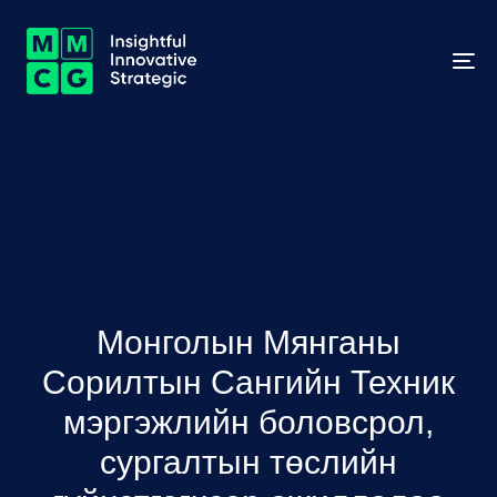
To
na
Монголын Мянганы
Сорилтын Сангийн Техник
мэргэжлийн боловсрол,
сургалтын төслийн