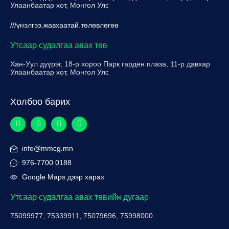
Улаанбаатар хот, Монгол Улс
///үнэлгээ.жавхаатай.төлөвлөгөө
Утсаар судалгаа авах төв
Хан-Уул дүүрэг, 18-р хороо Парк гарден плаза, 11-р давхар
Улаанбаатар хот, Монгол Улс
Холбоо барих
info@mmcg.mn
976-7700 0188
Google Maps дээр харах
Утсаар судалгаа авах төвийн дугаар
75099977, 75339911, 75079696, 75998000