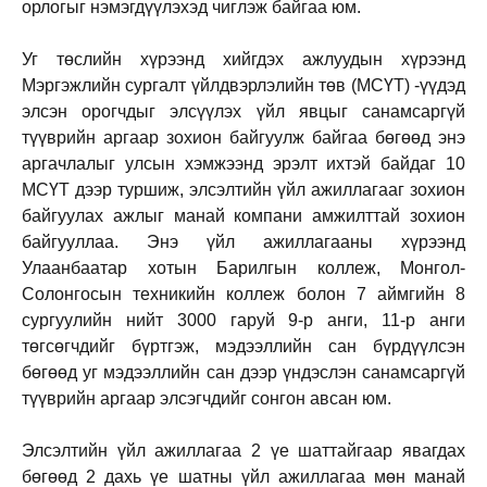
орлогыг нэмэгдүүлэхэд чиглэж байгаа юм.
Уг төслийн хүрээнд хийгдэх ажлуудын хүрээнд
Мэргэжлийн сургалт үйлдвэрлэлийн төв (МСҮТ) -үүдэд
элсэн орогчдыг элсүүлэх үйл явцыг санамсаргүй
түүврийн аргаар зохион байгуулж байгаа бөгөөд энэ
аргачлалыг улсын хэмжээнд эрэлт ихтэй байдаг 10
МСҮТ дээр туршиж, элсэлтийн үйл ажиллагааг зохион
байгуулах ажлыг манай компани амжилттай зохион
байгууллаа. Энэ үйл ажиллагааны хүрээнд
Улаанбаатар хотын Барилгын коллеж, Монгол-
Солонгосын техникийн коллеж болон 7 аймгийн 8
сургуулийн нийт 3000 гаруй 9-р анги, 11-р анги
төгсөгчдийг бүртгэж, мэдээллийн сан бүрдүүлсэн
бөгөөд уг мэдээллийн сан дээр үндэслэн санамсаргүй
түүврийн аргаар элсэгчдийг сонгон авсан юм.
Элсэлтийн үйл ажиллагаа 2 үе шаттайгаар явагдах
бөгөөд 2 дахь үе шатны үйл ажиллагаа мөн манай