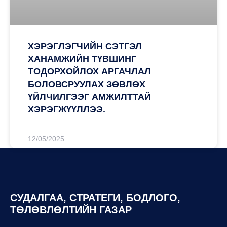
ХЭРЭГЛЭГЧИЙН СЭТГЭЛ
ХАНАМЖИЙН ТҮВШИНГ
ТОДОРХОЙЛОХ АРГАЧЛАЛ
БОЛОВСРУУЛАХ ЗӨВЛӨХ
ҮЙЛЧИЛГЭЭГ АМЖИЛТТАЙ
ХЭРЭГЖҮҮЛЛЭЭ.
12/05/2025
СУДАЛГАА, СТРАТЕГИ, БОДЛОГО,
ТӨЛӨВЛӨЛТИЙН ГАЗАР