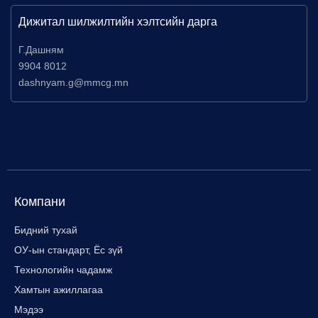
Дижитал шилжилтийн хэлтсийн дарга
Г.Дашням
9904 8012
dashnyam.g@mmcg.mn
Компани
Бидний тухай
ОУ-ын стандарт, Ёс зүй
Технологийн чадамж
Хамтын ажиллагаа
Мэдээ