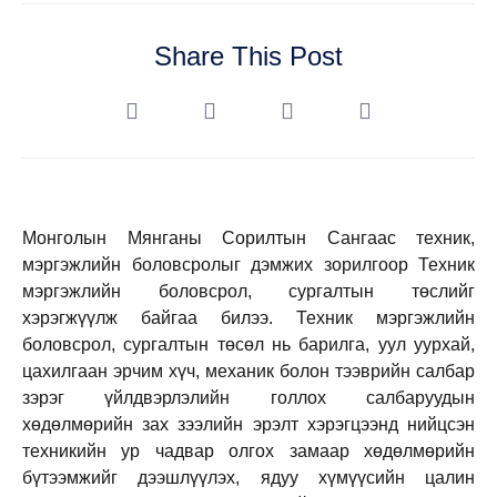
Share This Post
Монголын Мянганы Сорилтын Сангаас техник,
мэргэжлийн боловсролыг дэмжих зорилгоор Техник
мэргэжлийн боловсрол, сургалтын төслийг
хэрэгжүүлж байгаа билээ. Техник мэргэжлийн
боловсрол, сургалтын төсөл нь барилга, уул уурхай,
цахилгаан эрчим хүч, механик болон тээврийн салбар
зэрэг үйлдвэрлэлийн голлох салбаруудын
хөдөлмөрийн зах зээлийн эрэлт хэрэгцээнд нийцсэн
техникийн ур чадвар олгох замаар хөдөлмөрийн
бүтээмжийг дээшлүүлэх, ядуу хүмүүсийн цалин