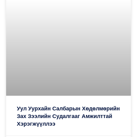
Уул Уурхайн Салбарын Хөдөлмөрийн
Зах Зээлийн Судалгааг Амжилттай
Хэрэгжүүллээ