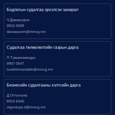
Бодлогын судалгаа эрхэлсэн захирал
Ч.Даваасүрэн
9910 0599
davaasuren@mmcg.mn
Судалгаа төлөвлөлтийн газрын дарга
П.Түвшинмандах
9907 0547
tuvshinmandakh@mmcg.mn
Бизнесийн судалгааны хэлтсийн дарга
Д.Отгонтуяа
8910 6440
otgontuya.d@mmcg.mn