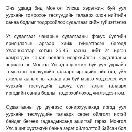
Энэ удаад бид Монгол Улсад хэрэгжиж буй уул
уурхайн томоохон төслүүдийн талаарх олон нийтийн
санаа бодлыг тодорхойлох судалгааг хийж гүйцэтгэлээ
Уг судалгааг чанарын судалгааны фокус бүлгийн
ярилцлагын аргаар хийж гүйцэтгэсэн бөгөөд
Улаанбаатар хотын 25-45 насны нийт 24 иргэн
хамрагдаж санал бодлоо илэрхийлсэн. Судалгааны
зорилго нь Монгол Улсад хэрэгжиж буй уул уурхайн
томоохон төслүүдийн талаарх иргэдийн ойлголт, үйл
ажиллагааных нь талаар авч буй мэдээ мэдээлэл, уул
уурхайн төслүүдийн давуу, сул талын талаарх
иргэдийн санаа бодлыг тодорхойлоход чиглэгдсэн юм.
Судалгааны үр дүнгээс сонирхуулахад иргэд уул
уурхайн төслүүдийн талаарх сөрөг ойлголт ихтэй
байдаг бөгөөд гадаадынханд ашигтай гэрээ, Монгол
Улс ашиг хүртэхгүй байна зэрэг ойлголттой байсан бол