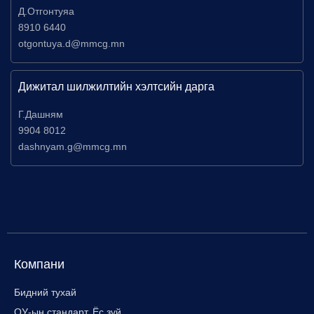
Д.Отгонтуяа
8910 6440
otgontuya.d@mmcg.mn
Дижитал шилжилтийн хэлтсийн дарга
Г.Дашням
9904 8012
dashnyam.g@mmcg.mn
Компани
Бидний тухай
ОУ-ын стандарт, Ёс зүй