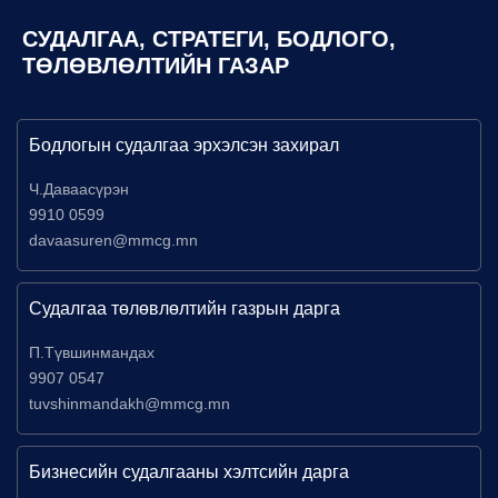
СУДАЛГАА, СТРАТЕГИ, БОДЛОГО,
ТӨЛӨВЛӨЛТИЙН ГАЗАР
Бодлогын судалгаа эрхэлсэн захирал
Ч.Даваасүрэн
9910 0599
davaasuren@mmcg.mn
Судалгаа төлөвлөлтийн газрын дарга
П.Түвшинмандах
9907 0547
tuvshinmandakh@mmcg.mn
Бизнесийн судалгааны хэлтсийн дарга