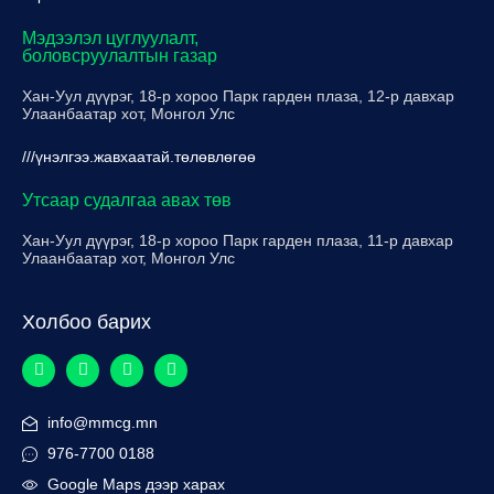
Мэдээлэл цуглуулалт,
боловсруулалтын газар
Хан-Уул дүүрэг, 18-р хороо Парк гарден плаза, 12-р давхар
Улаанбаатар хот, Монгол Улс
///үнэлгээ.жавхаатай.төлөвлөгөө
Утсаар судалгаа авах төв
Хан-Уул дүүрэг, 18-р хороо Парк гарден плаза, 11-р давхар
Улаанбаатар хот, Монгол Улс
Холбоо барих
info@mmcg.mn
976-7700 0188
Google Maps дээр харах