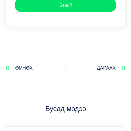
Send
ӨМНӨХ
ДАРААХ
Бусад мэдээ