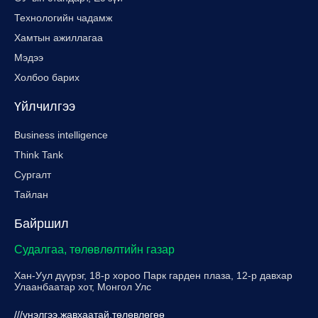
Технологийн чадамж
Хамтын ажиллагаа
Мэдээ
Холбоо барих
Үйлчилгээ
Business intelligence
Think Tank
Сургалт
Тайлан
Байршил
Судалгаа, төлөвлөлтийн газар
Хан-Уул дүүрэг, 18-р хороо Парк гарден плаза, 12-р давхар
Улаанбаатар хот, Монгол Улс
///үнэлгээ.жавхаатай.төлөвлөгөө