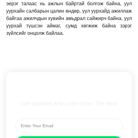
эерэг талаас нь ажлын байртай болгож байна, уул
уурхайн салбарын цалин өндөр, уул уурхайд ажиллаж
байгаа ажилчдын хувийн амьдрал сайжирч байна, уул
уурхай түшсэн аймаг, сумд хөгжиж байна зэрэг
зүйлсийг онцолж байлаа.
Subscribe To Our Newsletter
Get Updates And Learn From The Best