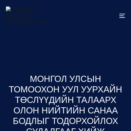
To
na
МОНГОЛ УЛСЫН
ТОМООХОН УУЛ УУРХАЙН
ТӨСЛҮҮДИЙН ТАЛААРХ
ОЛОН НИЙТИЙН САНАА
БОДЛЫГ ТОДОРХОЙЛОХ