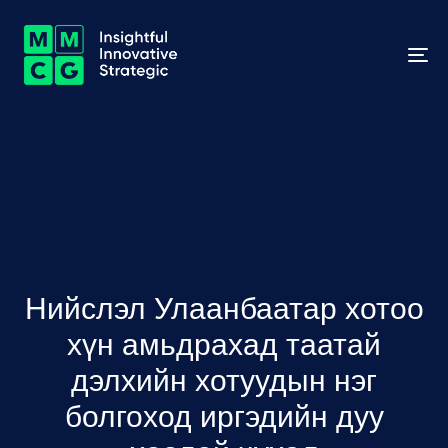
To
na
Нийслэл Улаанбаатар хотоо
хүн амьдрахад таатай
дэлхийн хотуудын нэг
болгоход иргэдийн дуу