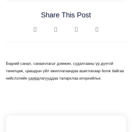
Share This Post
Бидний санал, санаачлагыг дэмжин, судалгааны үр дүнтэй
танилцаж, цаашдын үйл ажиллагаандаа ашиглахаар болж байгаа
нийслэлийн удирдлагууддаа талархлаа илэрхийлье.