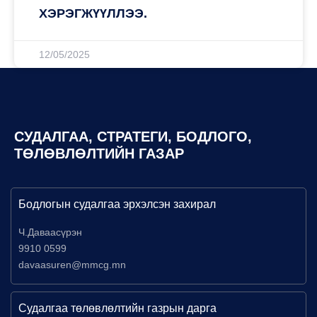
ХЭРЭГЖҮҮЛЛЭЭ.
12/05/2025
СУДАЛГАА, СТРАТЕГИ, БОДЛОГО,
ТӨЛӨВЛӨЛТИЙН ГАЗАР
Бодлогын судалгаа эрхэлсэн захирал
Ч.Даваасүрэн
9910 0599
davaasuren@mmcg.mn
Судалгаа төлөвлөлтийн газрын дарга