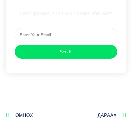
Subscribe To Our Newsletter
Get Updates And Learn From The Best
Send
ӨМНӨХ
ДАРААХ