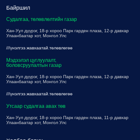
Байршил
Судалгаа, төлөвлөлтийн газар
Хан-Уул дүүрэг, 18-р хороо Парк гарден плаза, 12-р давхар
Улаанбаатар хот, Монгол Улс
///үнэлгээ.жавхаатай.төлөвлөгөө
Мэдээлэл цуглуулалт,
боловсруулалтын газар
Хан-Уул дүүрэг, 18-р хороо Парк гарден плаза, 12-р давхар
Улаанбаатар хот, Монгол Улс
///үнэлгээ.жавхаатай.төлөвлөгөө
Утсаар судалгаа авах төв
Хан-Уул дүүрэг, 18-р хороо Парк гарден плаза, 11-р давхар
Улаанбаатар хот, Монгол Улс