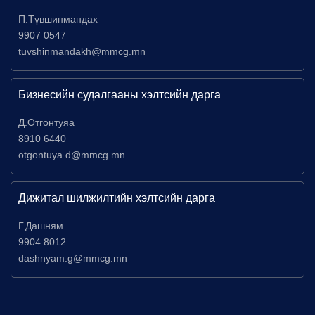
П.Түвшинмандах
9907 0547
tuvshinmandakh@mmcg.mn
Бизнесийн судалгааны хэлтсийн дарга
Д.Отгонтуяа
8910 6440
otgontuya.d@mmcg.mn
Дижитал шилжилтийн хэлтсийн дарга
Г.Дашням
9904 8012
dashnyam.g@mmcg.mn