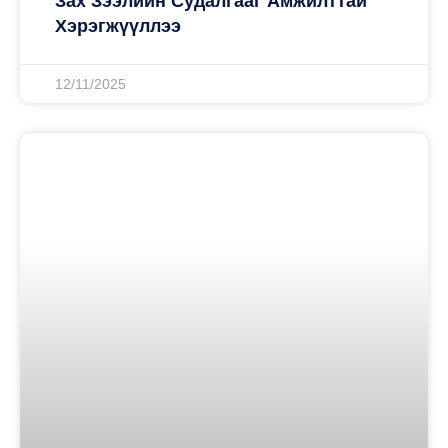
Зах Зээлийн Судалгааг Амжилттай
Хэрэгжүүллээ
12/11/2025