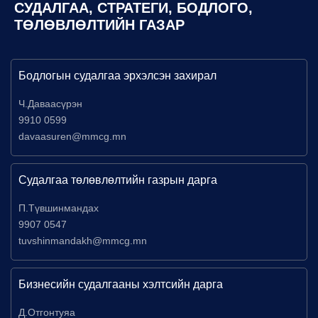
СУДАЛГАА, СТРАТЕГИ, БОДЛОГО,
ТӨЛӨВЛӨЛТИЙН ГАЗАР
Бодлогын судалгаа эрхэлсэн захирал
Ч.Даваасүрэн
9910 0599
davaasuren@mmcg.mn
Судалгаа төлөвлөлтийн газрын дарга
П.Түвшинмандах
9907 0547
tuvshinmandakh@mmcg.mn
Бизнесийн судалгааны хэлтсийн дарга
Д.Отгонтуяа