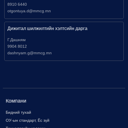
8910 6440
otgontuya.d@mmcg.mn
Дижитал шилжилтийн хэлтсийн дарга
Г.Дашням
9904 8012
dashnyam.g@mmcg.mn
Компани
Бидний тухай
ОУ-ын стандарт, Ёс зүй