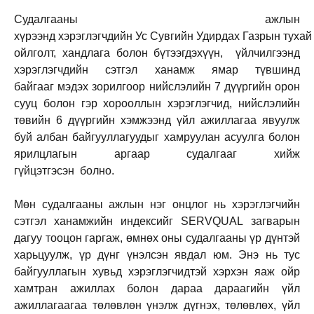
Судалгааны ажлын
хүрээнд хэрэглэгчдийн Ус Сувгийн Удирдах Газрын тухай
ойлголт, хандлага болон бүтээгдэхүүн, үйлчилгээнд
хэрэглэгчдийн сэтгэл ханамж ямар түвшинд
байгааг мэдэх зорилгоор нийслэлийн 7 дүүргийн орон
сууц болон гэр хорооллын хэрэглэгчид, нийслэлийн
төвийн 6 дүүргийн хэмжээнд үйл ажиллагаа явуулж
буй албан байгууллагуудыг хамруулан асуулга болон
ярилцлагын аргаар судалгааг хийж
гүйцэтгэсэн болно.
Мөн судалгааны ажлын нэг онцлог нь хэрэглэгчийн
сэтгэл ханамжийн индексийг SERVQUAL загварын
дагуу тооцон гаргаж, өмнөх оны судалгааны үр дүнтэй
харьцуулж, үр дүнг үнэлсэн явдал юм. Энэ нь тус
байгууллагын хувьд хэрэглэгчидтэй хэрхэн яаж ойр
хамтран ажиллах болон дараа дараагийн үйл
ажиллагаагаа төлөвлөн үнэлж дүгнэх, төлөвлөх, үйл