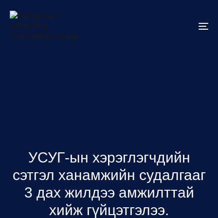
To
na
УСУГ-ын хэрэглэгчдийн
сэтгэл ханамжийн судалгааг
3 дах жилдээ амжилттай
хийж гүйцэтгэлээ.