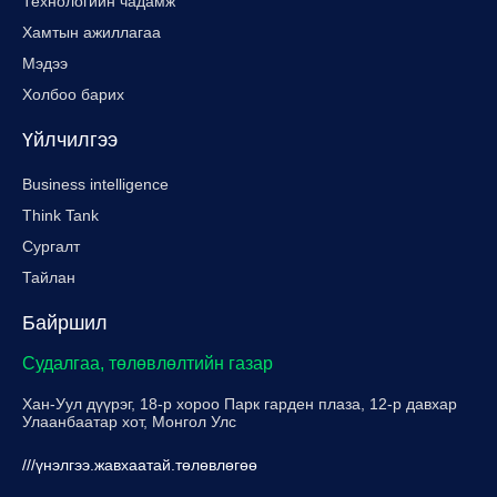
Технологийн чадамж
Хамтын ажиллагаа
Мэдээ
Холбоо барих
Үйлчилгээ
Business intelligence
Think Tank
Сургалт
Тайлан
Байршил
Судалгаа, төлөвлөлтийн газар
Хан-Уул дүүрэг, 18-р хороо Парк гарден плаза, 12-р давхар
Улаанбаатар хот, Монгол Улс
///үнэлгээ.жавхаатай.төлөвлөгөө