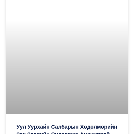
Уул Уурхайн Салбарын Хөдөлмөрийн