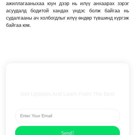
ажиллагааныхаа юун дээр нь илүү анхаарах зэрэг
асуудалд бодитой хандах үндэс болж байгаа нь
судалгааны ач холбогдлыг илүү өндөр түвшинд хүргэж
байгаа юм.
Subscribe To Our Newsletter
Get Updates And Learn From The Best
Send