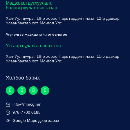
Мэдээлэл цуглуулалт,
боловсруулалтын газар
Хан-Уул дүүрэг, 18-р хороо Парк гарден плаза, 12-р давхар
Улаанбаатар хот, Монгол Улс
///үнэлгээ.жавхаатай.төлөвлөгөө
Утсаар судалгаа авах төв
Хан-Уул дүүрэг, 18-р хороо Парк гарден плаза, 11-р давхар
Улаанбаатар хот, Монгол Улс
Холбоо барих
info@mmcg.mn
976-7700 0188
Google Maps дээр харах