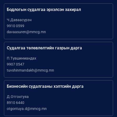
Бодлогын судалгаа эрхэлсэн захирал
Ч.Даваасүрэн
9910 0599
davaasuren@mmcg.mn
Судалгаа төлөвлөлтийн газрын дарга
П.Түвшинмандах
9907 0547
tuvshinmandakh@mmcg.mn
Бизнесийн судалгааны хэлтсийн дарга
Д.Отгонтуяа
8910 6440
otgontuya.d@mmcg.mn