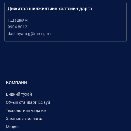
Дижитал шилжилтийн хэлтсийн дарга
Г.Дашням
9904 8012
dashnyam.g@mmcg.mn
Компани
Бидний тухай
ОУ-ын стандарт, Ёс зүй
Технологийн чадамж
Хамтын ажиллагаа
Мэдээ