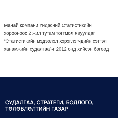
Манай компани Үндэсний Статистикийн
хорооноос 2 жил тутам тогтмол явуулдаг
“Статистикийн мэдээлэл хэрэглэгчдийн сэтгэл
ханамжийн судалгаа”-г 2012 онд хийсэн бөгөөд
СУДАЛГАА, СТРАТЕГИ, БОДЛОГО,
ТӨЛӨВЛӨЛТИЙН ГАЗАР