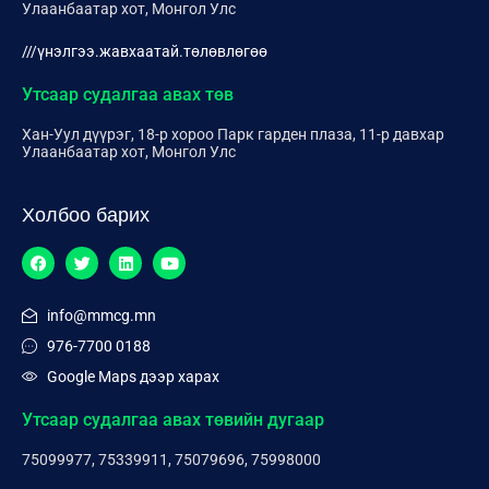
Улаанбаатар хот, Монгол Улс
///үнэлгээ.жавхаатай.төлөвлөгөө
Утсаар судалгаа авах төв
Хан-Уул дүүрэг, 18-р хороо Парк гарден плаза, 11-р давхар
Улаанбаатар хот, Монгол Улс
Холбоо барих
info@mmcg.mn
976-7700 0188
Google Maps дээр харах
Утсаар судалгаа авах төвийн дугаар
75099977, 75339911, 75079696, 75998000