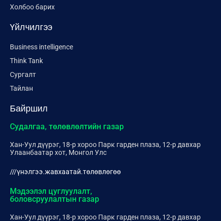
Холбоо барих
Үйлчилгээ
Business intelligence
Think Tank
Сургалт
Тайлан
Байршил
Судалгаа, төлөвлөлтийн газар
Хан-Уул дүүрэг, 18-р хороо Парк гарден плаза, 12-р давхар
Улаанбаатар хот, Монгол Улс
///үнэлгээ.жавхаатай.төлөвлөгөө
Мэдээлэл цуглуулалт,
боловсруулалтын газар
Хан-Уул дүүрэг, 18-р хороо Парк гарден плаза, 12-р давхар