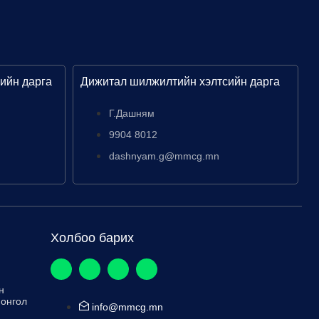
ийн дарга
Дижитал шилжилтийн хэлтсийн дарга
Г.Дашням
9904 8012
dashnyam.g@mmcg.mn
Холбоо барих
н
Монгол
info@mmcg.mn