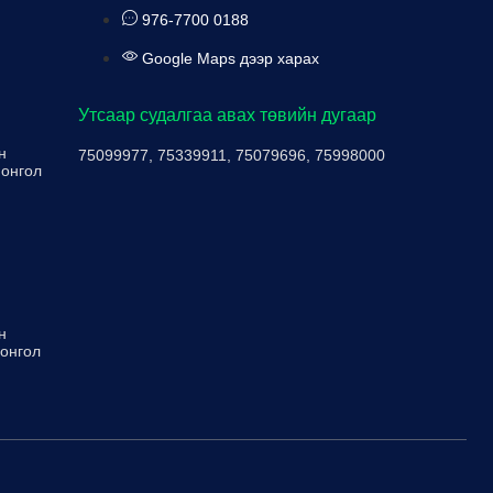
976-7700 0188
Google Maps дээр харах
Утсаар судалгаа авах төвийн дугаар
н
75099977, 75339911, 75079696, 75998000
Монгол
н
Монгол