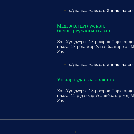
///үнэлгээ.жавхаатай.төлөвлөгөө
Мэдээлэл цуглуулалт,
боловсруулалтын газар
Хан-Уул дүүрэг, 18-р хороо Парк гарде
плаза, 12-р давхар Улаанбаатар хот, 
Улс
///үнэлгээ.жавхаатай.төлөвлөгөө
Утсаар судалгаа авах төв
Хан-Уул дүүрэг, 18-р хороо Парк гарде
плаза, 11-р давхар Улаанбаатар хот, 
Улс