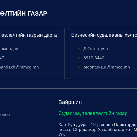
ЛӨЛТИЙН ГАЗАР
лөвлөлтийн газрын дарга
Бизнесийн судалгааны хэлтс
инмандах
Д.Отгонтуяа
47
8910 6440
nmandakh@mmcg.mn
otgontuya.d@mmcg.mn
Байршил
Судалгаа, төлөвлөлтийн газар
igence
Хан-Уул дүүрэг, 18-р хороо Парк гарде
плаза, 12-р давхар Улаанбаатар хот, 
Улс