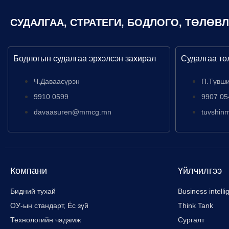
СУДАЛГАА, СТРАТЕГИ, БОДЛОГО, ТӨЛӨВ
Бодлогын судалгаа эрхэлсэн захирал
Судалгаа тө
Ч.Даваасүрэн
П.Түвш
9910 0599
9907 05
davaasuren@mmcg.mn
tuvshi
Компани
Үйлчилгээ
Бидний тухай
Business intell
ОУ-ын стандарт, Ёс зүй
Think Tank
Технологийн чадамж
Сургалт