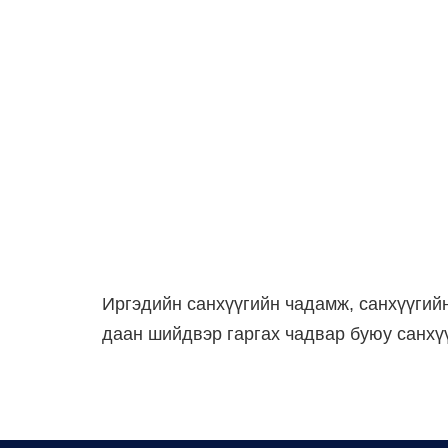
Иргэдийн санхүүгийн чадамж, санхүүгийн
даан шийдвэр гаргах чадвар буюу санхү