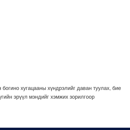
 богино хугацааны хүндрэлийг даван туулах, бие
үгийн эрүүл мэндийг хэмжих зорилгоор