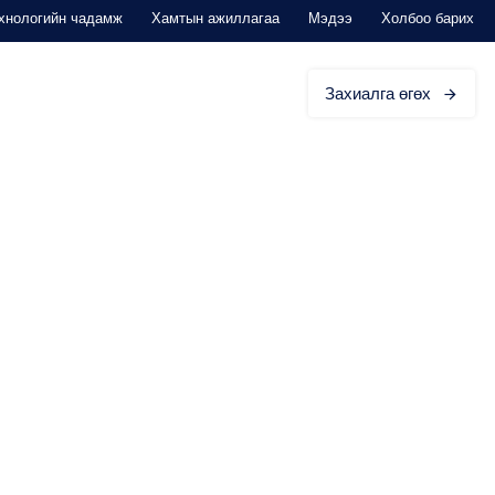
хнологийн чадамж
Хамтын ажиллагаа
Мэдээ
Холбоо барих
ЭД ЗОРИУЛАВ
Захиалга өгөх