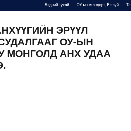
Бидний тухай
ОУ-ын стандарт, Ёс зүй
Те
THINK TANK
СУРГАЛТ
ТАЙЛАН
ҮЙЛДВЭРЛЭГЧД
НХҮҮГИЙН ЭРҮҮЛ
СУДАЛГААГ ОУ-ЫН
У МОНГОЛД АНХ УДАА
.