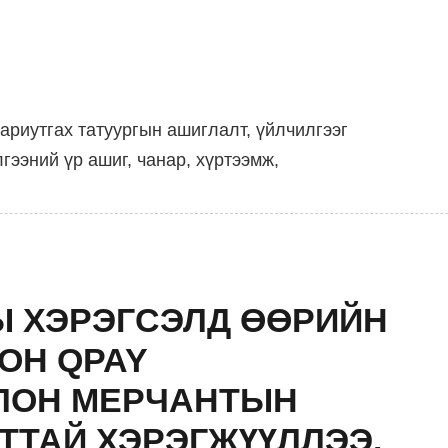
 ариутгах татуургын ашиглалт, үйлчилгээг
гээний үр ашиг, чанар, хүртээмж,
 ХЭРЭГСЭЛД ӨӨРИЙН
ОН QPAY
ЛОН МЕРЧАНТЫН
ТТАЙ ХЭРЭГЖҮҮЛЛЭЭ.