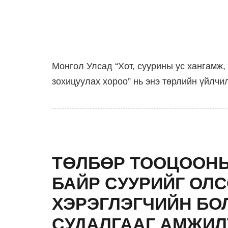
Монгол Улсад “Хот, суурины ус хангамж,
зохицуулах хороо” нь энэ төрлийн үйлчил
ТӨЛБӨР ТООЦООНЫ
БАЙР СУУРИЙГ ОЛС
ХЭРЭГЛЭГЧИЙН БО
СУДАЛГААГ АМЖИЛ