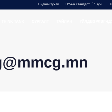
Бидний тухай
ОУ-ын стандарт, Ёс зүй
Те
THINK TANK
СУРГАЛТ
ТАЙЛАН
ҮЙЛДВЭРЛЭГЧД
.g@mmcg.mn