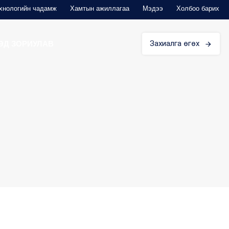
хнологийн чадамж
Хамтын ажиллагаа
Мэдээ
Холбоо барих
Захиалга өгөх
ЭД ЗОРИУЛАВ