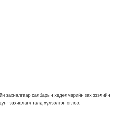
йн захиалгаар салбарын хөдөлмөрийн зах зээлийн
дүнг захиалагч талд хүлээлгэн өглөө.