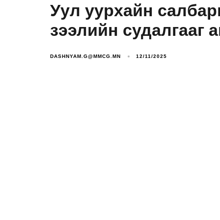
Уул уурхайн салба
зээлийн судалгааг 
DASHNYAM.G@MMCG.MN
12/11/2025