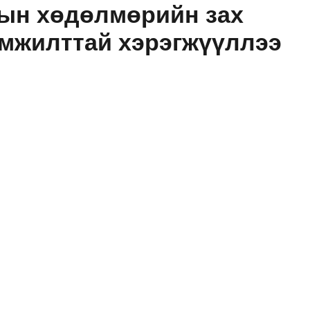
рын хөдөлмөрийн зах
амжилттай хэрэгжүүллээ