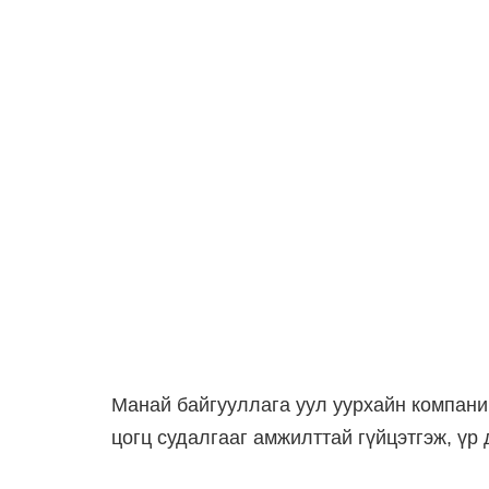
Манай байгууллага уул уурхайн компани
цогц судалгааг амжилттай гүйцэтгэж, үр 